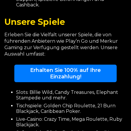
Cashback.
Unsere Spiele
Erleben Sie die Vielfalt unserer Spiele, die von
führenden Anbietern wie Play’n Go und Merkur
Gaming zur Verfügung gestellt werden. Unsere
Auswahl umfasst:
Erhalten Sie 100% auf Ihre
Einzahlung!
Slots: Billie Wild, Candy Treasures, Elephant
Stampede und mehr.
Tischspiele: Golden Chip Roulette, 21 Burn
Blackjack, Caribbean Poker.
Live-Casino: Crazy Time, Mega Roulette, Ruby
Blackjack.