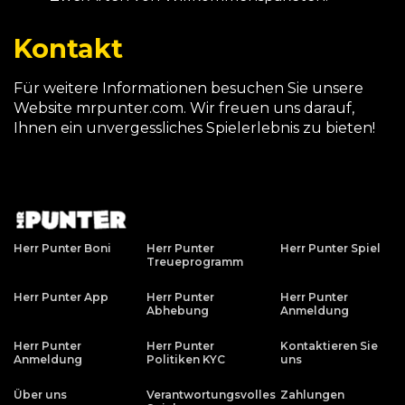
Kontakt
Für weitere Informationen besuchen Sie unsere
Website
mrpunter.com
. Wir freuen uns darauf,
Ihnen ein unvergessliches Spielerlebnis zu bieten!
Herr Punter Boni
Herr Punter
Herr Punter Spiel
Treueprogramm
Herr Punter App
Herr Punter
Herr Punter
Abhebung
Anmeldung
Herr Punter
Herr Punter
Kontaktieren Sie
Anmeldung
Politiken KYC
uns
Über uns
Verantwortungsvolles
Zahlungen